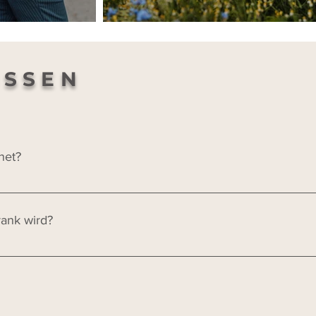
ISSEN
net?
liziert einen Ersatzttermin. Ein bisschen Wind? Wunderbar – da
Tag stören uns gar nicht bei unserem Shooting. Hartes Mittagsli
rank wird?
engekniffene Augen. Ich plane eure Session so, dass wir weich
r am Abend.
telle! Falls jemand von euch krank wird, sagt das Shooting bitte 
bei dem ihr euch rundum wohlfühlt und die gemeinsame Zeit g