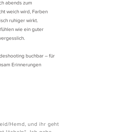
uch abends zum
ht weich wird, Farben
sch ruhiger wirkt.
nfühlen wie ein guter
vergesslich.
ndeshooting buchbar – für
nsam Erinnerungen
leid/Hemd, und ihr geht
zt lächeln“. Ich gebe