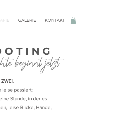
AFIE
GALERIE
KONTAKT
OOTING
e beginnt jetzt
 ZWEI.
 leise passiert:
eine Stunde, in der es
en, leise Blicke, Hände,