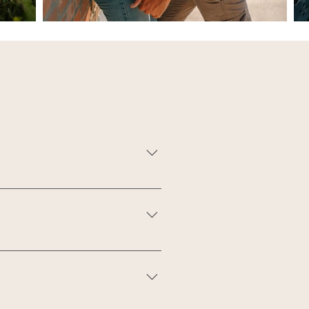
s bringt Leben in Haare und
cht macht Schatten im Gesicht,
es Licht nutzen: Schattenplätze,
ab. Wir finden schnellen,
enießen könnt.