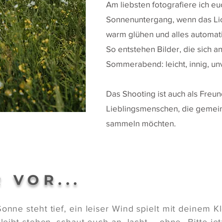
Am liebsten fotografiere ich e
Sonnenuntergang, wenn das Lic
warm glühen und alles automati
So entstehen Bilder, die sich a
Sommerabend: leicht, innig, un
Das Shooting ist auch als Freu
Lieblingsmenschen, die gemei
sammeln möchten.
 VOR...
nne steht tief, ein leiser Wind spielt mit deinem K
eibt stehen, schaut euch an, lacht – ohne „Bitte jet