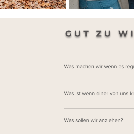
GUT ZU W
Was machen wir wenn es reg
Bei Dauerregen finden wir unkomp
Kleidung und auch ein bewölkter 
Was ist wenn einer von uns k
Schweiß auf der Stirn und zusamm
Waldrand, Hochwiese oder späte
Eure Gesundheit steht an erster S
gemeinsam, einen neuen Termin 
Was sollen wir anziehen?